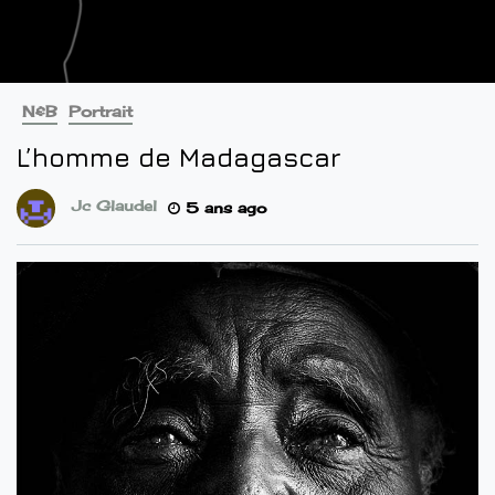
N&B
Portrait
L’homme de Madagascar
Jc Glaudel
5 ans ago