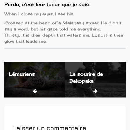
Perdu, c’est leur lueur que je suis.
When I close my eyes, I see his.
Crossed at the bend of a Malagasy street. He didn’t
say a word, but his gaze told me everything.
Thirsty, it is their depth that waters me. Lost, it is their
glow that leads me.
Navigation
Lémuriens
Le sourire de
de
Bekopaka
l’article
Laisser un commentaire